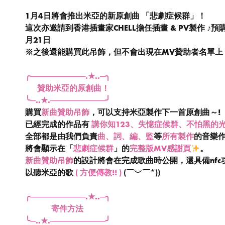
1月4日將會推出米亞的新原創曲 「悲劇症候群」！
這次亦邀請到香港插畫家CHELL擔任插畫 & PV製作 ♪預購
月21日
※之後還能購買此吊飾，但不會出現在MV贊助者名單
╭──────────.★..─╮
贊助米亞的原創曲！
╰─..★.──────────╯
購買
新曲贊助吊飾
，可以支持米亞製作下一首原創曲～!
已經完成的作品有
講你知123、失憶症候群、不怕黑的
全部都是由我們負責
曲、詞、編、監
等
所有製作
的音樂
將會顯示在「
悲劇症候群
」的
完整版MV感謝頁
。
新曲贊助吊飾
的設計將會在完成歌曲時公開，還具備nf
以聽米亞的歌
( 方便傳教!! )
(￣︶￣*))
╭──────────.★..─╮
寄件方法
╰─..★.──────────╯