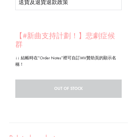
送貨及退貨退款政策
【#新曲支持計劃！】悲劇症候
群
↓↓ 結帳時在”Order Notes”裡可自訂MV贊助頁的顯示名
稱！
OUT OF STOCK