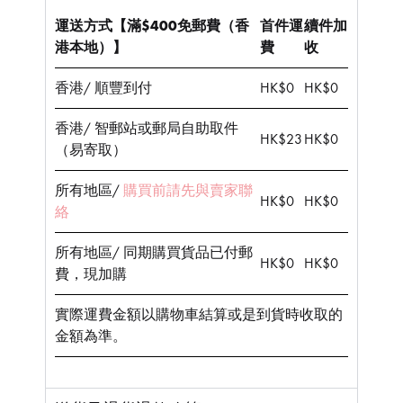
運送方式【滿$400免郵費（香
首件運
續件加
港本地）】
費
收
香港/ 順豐到付
HK$0
HK$0
香港/ 智郵站或郵局自助取件
HK$23
HK$0
（易寄取）
所有地區/
購買前請先與賣家聯
HK$0
HK$0
絡
所有地區/ 同期購買貨品已付郵
HK$0
HK$0
費，現加購
實際運費金額以購物車結算或是到貨時收取的
金額為準。