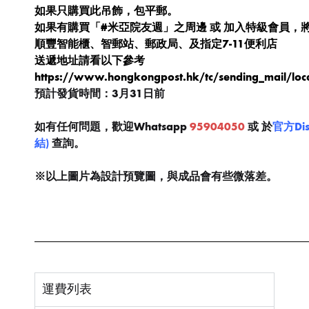
如果只購買此吊飾，包平郵。
如果有購買「#米亞院友週」之周邊 或 加入特級會員，
順豐智能櫃、智郵站、郵政局、及指定7-11便利店
送遞地址請看以下參考
https://www.hongkongpost.hk/tc/sending_mail/loca
預計發貨時間：3月31日前
如有任何問題，歡迎Whatsapp
95904050
或 於
官方Di
結)
查詢。
※以上圖片為設計預覽圖，與成品會有些微落差。
運費列表