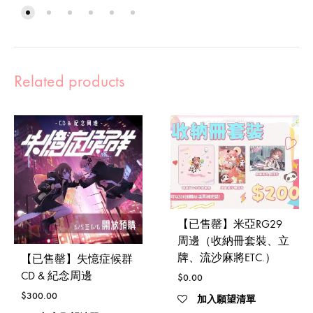
Related products
【已售罄】米亞RG29
周邊（收納冊套裝、立
牌、流沙麻將ETC.）
【已售罄】失憶症候群
CD & 紀念周邊
$
0.00
$
300.00
加入願望清單