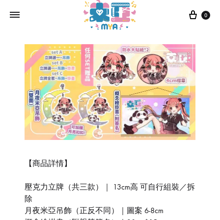
0
【商品詳情】
壓克力立牌（共三款）｜ 13cm高 可自行組裝／拆
除
月夜米亞吊飾（正反不同）｜圖案 6-8cm