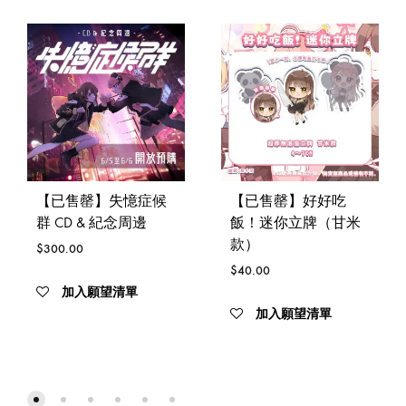
【已售罄】失憶症候
【已售罄】好好吃
群 CD & 紀念周邊
飯！迷你立牌（甘米
款）
$
300.00
$
40.00
加入願望清單
加入願望清單