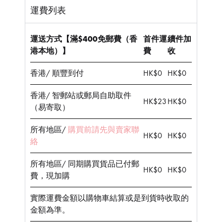
運費列表
運送方式【滿$400免郵費（香
首件運
續件加
港本地）】
費
收
香港/ 順豐到付
HK$0
HK$0
香港/ 智郵站或郵局自助取件
HK$23
HK$0
（易寄取）
所有地區/
購買前請先與賣家聯
HK$0
HK$0
絡
所有地區/ 同期購買貨品已付郵
HK$0
HK$0
費，現加購
實際運費金額以購物車結算或是到貨時收取的
金額為準。